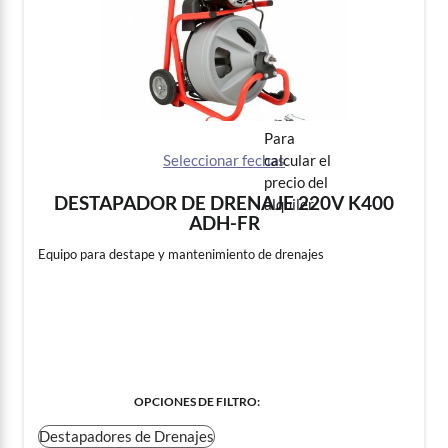
DEMOLICIÓN
COMPACTACION
To Calculate Rental Price
PINTURA
Seleccionar fechas
DESTAPADOR DE DRENAJE 220V K400
PULIDO DE PISOS
ADH-FR
Equipo para destape y mantenimiento de drenajes
GENERACIÓN DE ELECTRICIDAD
PLOMERIA Y GASFITERIA
EXTRACCION DE AGUA
FILTER OPTIONS
:
CLIMATIZACIÓN
Destapadores de Drenajes