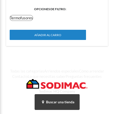
FILTER OPTIONS
:
Termofusores
AÑADIR AL CARRO
Todas las categorías
Arriendos especiales
Cómo arrendar
Contacto
Lo que necesitas saber
Preguntas frecuentes
Sodimac HQ Company
Buscar una tienda