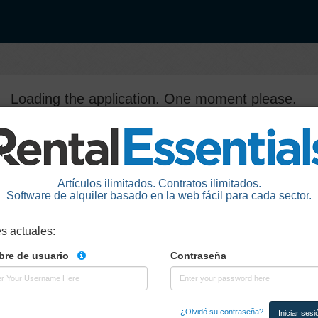
Loading the application. One moment please.
Artículos ilimitados. Contratos ilimitados.
Software de alquiler basado en la web fácil para cada sector.
es actuales
:
re de usuario
Contraseña
¿Olvidó su contraseña?